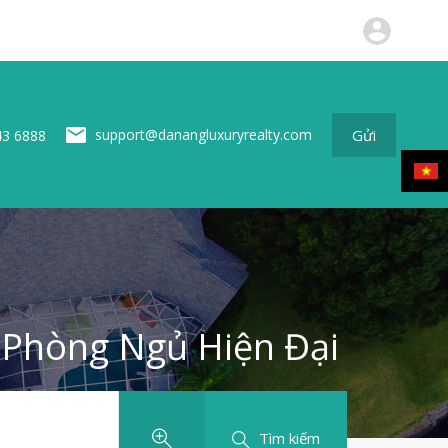
ộng sản
Tin tức
Về chúng tôi
Liên hệ
Gửi
Gửi
support@danangluxuryrealty.com
43 6888
Phòng Ngủ Hiện Đại
Tìm kiếm