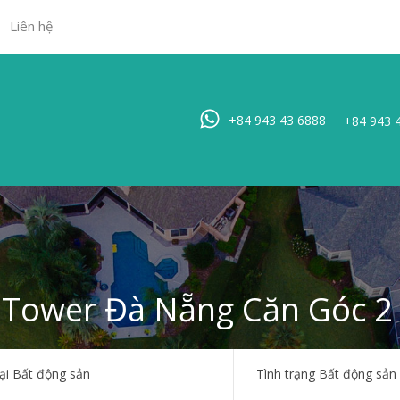
Liên hệ
Trang chủ
Bất đ
+84 943 43 6888
+84 943 
Tower Đà Nẵng Căn Góc 2 
ại Bất động sản
Tình trạng Bất động sản