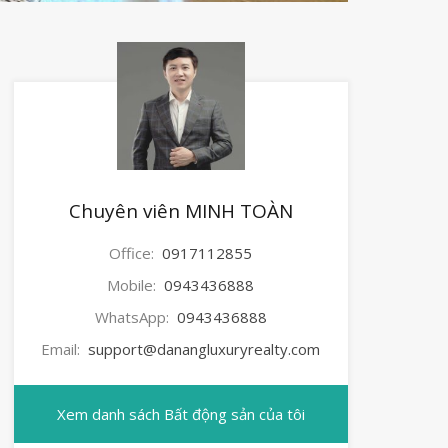
Chuyên viên MINH TOÀN
Office:
0917112855
Mobile:
0943436888
WhatsApp:
0943436888
Email:
support@danangluxuryrealty.com
Xem danh sách Bất động sản của tôi