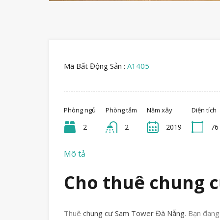
Mã Bất Động Sản :
A1405
Phòng ngủ
Phòng tắm
Năm xây
Diện tích
2
2
2019
76
Mô tả
Cho thuê chung 
Thuê
chung cư Sam Tower Đà Nẵng
. Bạn đan