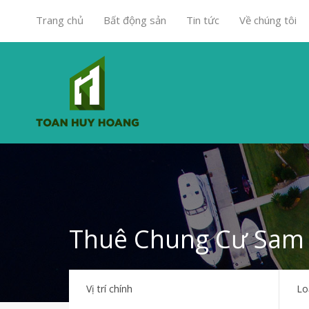
Trang chủ
Bất động sản
Tin tức
Về chúng tôi
Thuê Chung Cư Sam 
Vị trí chính
Lo