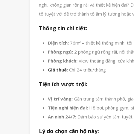
nghi, không gian rộng rãi và thiết kế hiện đại?
tố tuyệt vời để trở thành tổ ấm lý tưởng hoặc 
Thông tin chi tiết:
Diện tích:
76m² – thiết kế thông minh, tối
Phòng ngủ:
2 phòng ngủ rộng rãi, nội thấ
Phòng khách:
View thoáng đãng, cửa kính 
Giá thuê
:
Chỉ 24 triệu/tháng
Tiện ích vượt trội:
Vị trí vàng:
Gần trung tâm thành phố, giao
Tiện nghi hiện đại:
Hồ bơi, phòng gym, siê
An ninh 24/7:
Đảm bảo sự yên tâm tuyệt đố
Lý do chọn căn hộ này: