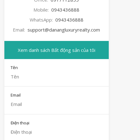
Mobile:
0943436888
WhatsApp:
0943436888
Email:
support@danangluxuryrealty.com
Xem danh sách Bất động sản của tôi
Tên
Email
Điện thoại