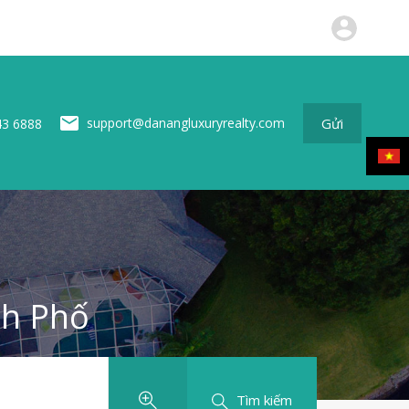
ộng sản
Tin tức
Về chúng tôi
Liên hệ
Gửi
Gửi
support@danangluxuryrealty.com
43 6888
nh Phố
Tìm kiếm