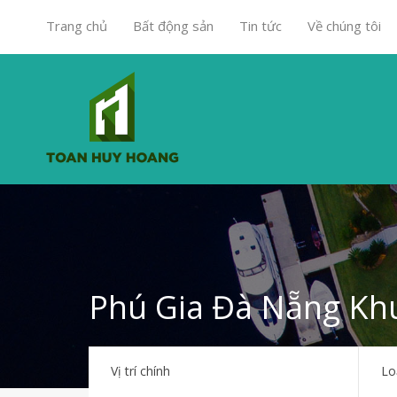
Trang chủ
Bất động sản
Tin tức
Về chúng tôi
Phú Gia Đà Nẵng Kh
Vị trí chính
Lo