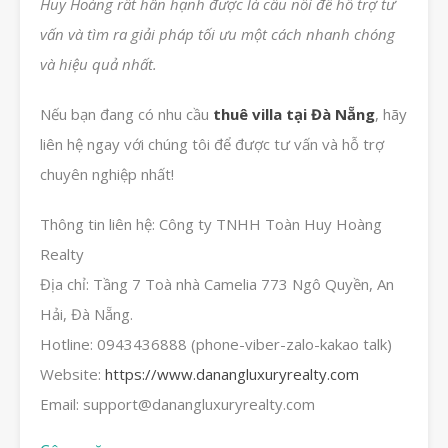
Huy Hoàng rất hân hạnh được là cầu nối để hỗ trợ tư
vấn và tìm ra giải pháp tối ưu một cách nhanh chóng
và hiệu quả nhất.
Nếu bạn đang có nhu cầu
thuê villa tại Đà Nẵng
, hãy
liên hệ ngay với chúng tôi để được tư vấn và hỗ trợ
chuyên nghiệp nhất!
Thông tin liên hệ: Công ty TNHH Toàn Huy Hoàng
Realty
Địa chỉ: Tầng 7 Toà nhà Camelia 773 Ngô Quyền, An
Hải, Đà Nẵng.
Hotline: 0943436888 (phone-viber-zalo-kakao talk)
Website:
https://www.danangluxuryrealty.com
Email: support@danangluxuryrealty.com