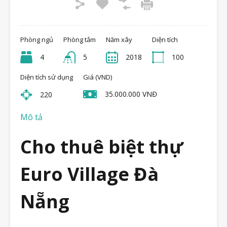
Phòng ngủ
Phòng tắm
Năm xây
Diện tích
4
5
2018
100
Diện tích sử dụng
Giá (VND)
35.000.000 VNĐ
220
Mô tả
Cho thuê biệt thự
Euro Village Đà
Nẵng