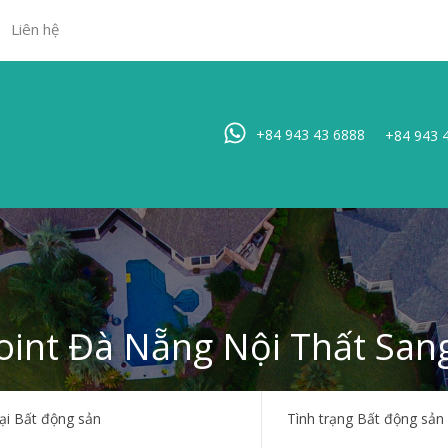
Liên hệ
Trang chủ
Bất đ
+84 943 43 6888
+84 943 
Point Đà Nẵng Nội Thất San
ại Bất động sản
Tình trạng Bất động sản