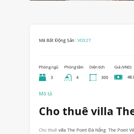
Mã Bất Động Sản :
V0327
Phòng ngủ
Phòng tắm
Diện tích
Giá (VND)
48.
3
4
300
Mô tả
Cho thuê villa Th
Cho thuê
villa The Point Đà Nẵng
.
The Point Vil