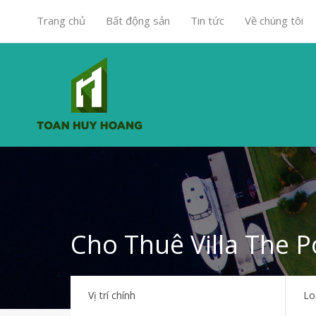
Trang chủ
Bất động sản
Tin tức
Về chúng tôi
Cho Thuê Villa The 
Vị trí chính
Lo