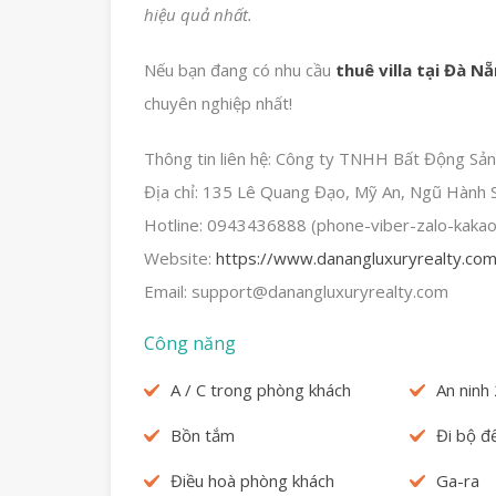
hiệu quả nhất.
Nếu bạn đang có nhu cầu
thuê villa tại Đà N
chuyên nghiệp nhất!
Thông tin liên hệ: Công ty TNHH Bất Động S
Địa chỉ: 135 Lê Quang Đạo, Mỹ An, Ngũ Hành 
Hotline: 0943436888 (phone-viber-zalo-kakao 
Website:
https://www.danangluxuryrealty.co
Email: support@danangluxuryrealty.com
Công năng
A / C trong phòng khách
An ninh
Bồn tắm
Đi bộ đế
Điều hoà phòng khách
Ga-ra