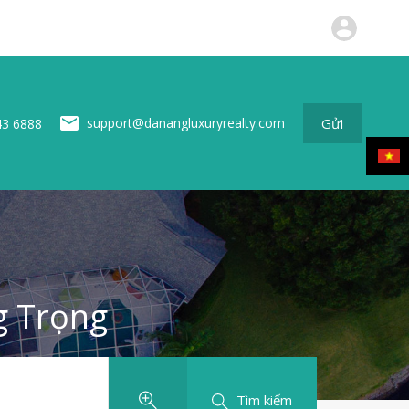
ộng sản
Tin tức
Về chúng tôi
Liên hệ
Gửi
Gửi
support@danangluxuryrealty.com
43 6888
g Trọng
Tìm kiếm