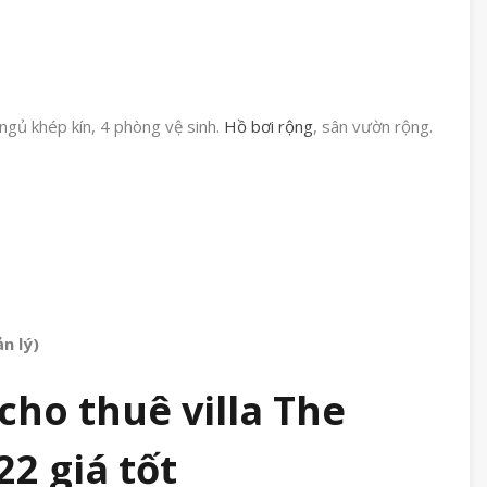
ngủ khép kín, 4 phòng vệ sinh.
Hồ bơi rộng
, sân vườn rộng.
n lý)
ho thuê villa The
2 giá tốt