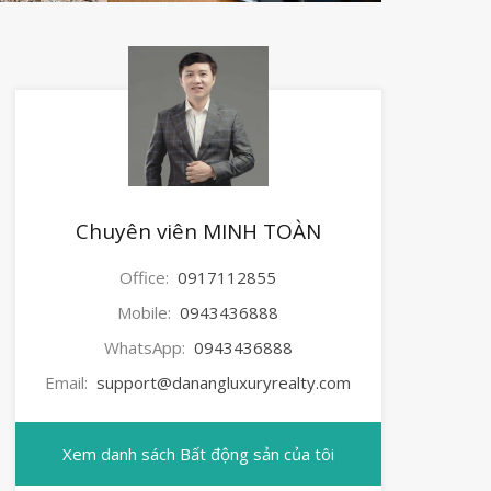
Chuyên viên MINH TOÀN
Office:
0917112855
Mobile:
0943436888
WhatsApp:
0943436888
Email:
support@danangluxuryrealty.com
Xem danh sách Bất động sản của tôi