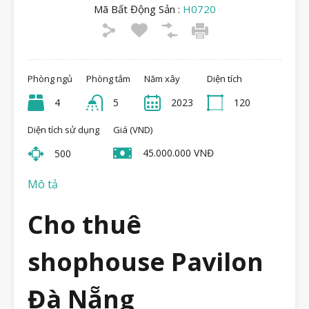
Mã Bất Động Sản :
H0720
Phòng ngủ
Phòng tắm
Năm xây
Diện tích
4
5
2023
120
Diện tích sử dụng
Giá (VND)
45.000.000 VNĐ
500
Mô tả
Cho thuê
shophouse Pavilon
Đà Nẵng