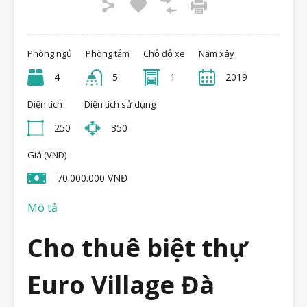
Phòng ngủ
Phòng tắm
Chỗ đỗ xe
Năm xây
4
5
1
2019
Diện tích
Diện tích sử dụng
250
350
Giá (VND)
70.000.000 VNĐ
Mô tả
Cho thuê biệt thự
Euro Village Đà