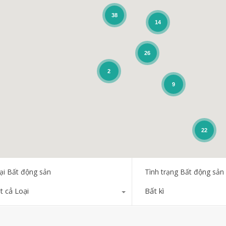
38
14
26
2
9
22
ại Bất động sản
Tình trạng Bất động sản
t cả Loại
Bất kì