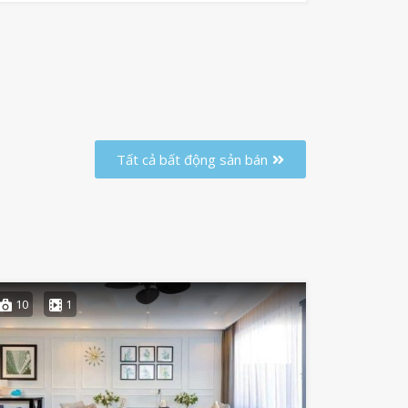
Tất cả bất động sản bán
10
1