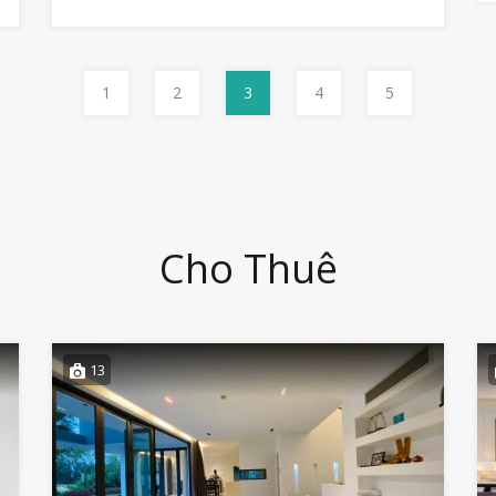
1
2
3
4
5
Cho Thuê
13