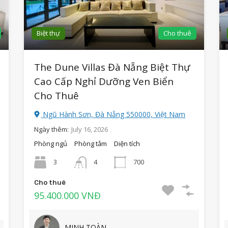
Biệt thự
Cho thuê
The Dune Villas Đà Nẵng Biệt Thự
Cao Cấp Nghỉ Dưỡng Ven Biển
Cho Thuê
Ngũ Hành Sơn, Đà Nẵng 550000, Việt Nam
Ngày thêm:
July 16, 2026
Phòng ngủ
Phòng tắm
Diện tích
3
4
700
Cho thuê
95.400.000 VNĐ
MINH TOÀN