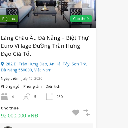
Biệt thự
Cho thuê
Làng Châu Âu Đà Nẵng – Biệt Thự
Euro Village Đường Trần Hưng
Đạo Giá Tốt
282 Đ. Trần Hưng Đạo, An Hải Tây, Sơn Trà,
Đà Nẵng 550000, Việt Nam
Ngày thêm:
July 15, 2026
Phòng ngủ
Phòng tắm
Diện tích
4
5
250
Cho thuê
92.000.000 VNĐ