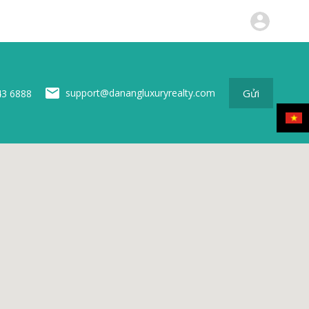
ộng sản
Tin tức
Về chúng tôi
Liên hệ
Gửi
Gửi
support@danangluxuryrealty.com
43 6888