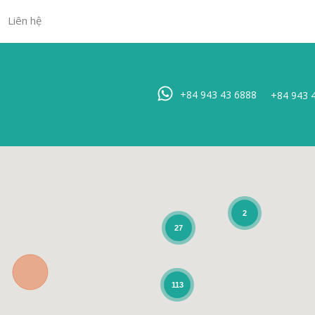
Liên hệ
Trang chủ
Bất đ
+84 943 43 6888
+84 943 
2
27
113