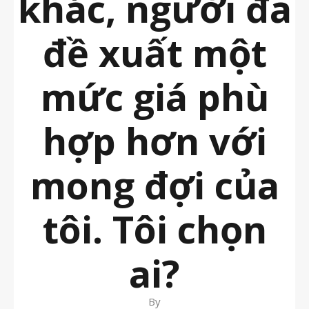
khác, người đã
đề xuất một
mức giá phù
hợp hơn với
mong đợi của
tôi. Tôi chọn
ai?
By